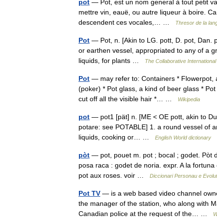
pot
— Pot, est un nom general à tout petit vai
mettre vin, eauë, ou autre liqueur à boire. Car 
descendent ces vocales,… …
Thresor de la la
Pot
— Pot, n. [Akin to LG. pott, D. pot, Dan. po
or earthen vessel, appropriated to any of a gr
liquids, for plants …
The Collaborative International
Pot
— may refer to: Containers * Flowerpot, a
(poker) * Pot glass, a kind of beer glass * P
cut off all the visible hair *… …
Wikipedia
pot
— pot1 [pät] n. [ME < OE pott, akin to Du
potare: see POTABLE] 1. a round vessel of an
liquids, cooking or… …
English World dictionary
pòt
— pot, pouet m. pot ; bocal ; godet. Pòt de
posa raca : godet de noria. expr. A la fortuna 
pot aux roses. voir …
Diccionari Personau e Evolut
Pot TV
— is a web based video channel owne
the manager of the station, who along with M
Canadian police at the request of the… …
W