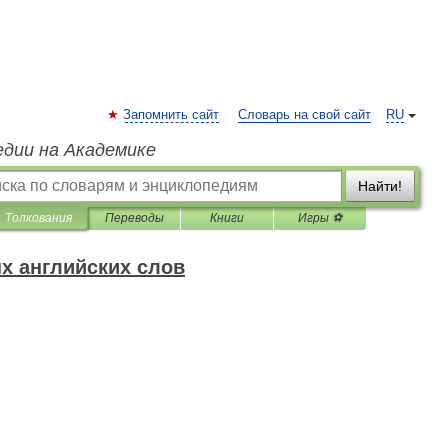
Запомнить сайт
Словарь на свой сайт
RU
едии на Академике
Найти!
Толкования
Переводы
Книги
Игры ⚽
х английских слов