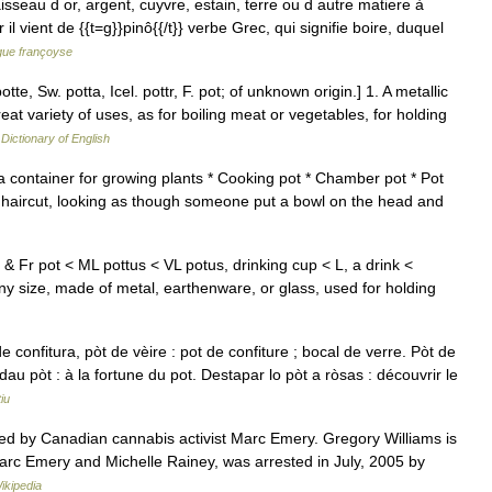
sseau d or, argent, cuyvre, estain, terre ou d autre matiere à
il vient de {{t=g}}pinô{{/t}} verbe Grec, qui signifie boire, duquel
ngue françoyse
tte, Sw. potta, Icel. pottr, F. pot; of unknown origin.] 1. A metallic
eat variety of uses, as for boiling meat or vegetables, for holding
 Dictionary of English
 container for growing plants * Cooking pot * Chamber pot * Pot
ot haircut, looking as though someone put a bowl on the head and
 & Fr pot < ML pottus < VL potus, drinking cup < L, a drink <
y size, made of metal, earthenware, or glass, used for holding
 confitura, pòt de vèire : pot de confiture ; bocal de verre. Pòt de
dau pòt : à la fortune du pot. Destapar lo pòt a ròsas : découvrir le
iu
d by Canadian cannabis activist Marc Emery. Gregory Williams is
arc Emery and Michelle Rainey, was arrested in July, 2005 by
ikipedia