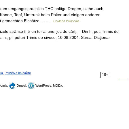
aum umgangssprachlich THC haltige Drogen, siehe auch
Kanne, Topf, Umtrunk beim Poker und einigen anderen
samt gemachten Einsätze.… …
Deutsch Wikipedia
le strânse într un tur al unui joc de cărţi. – Din fr. pot. Trimis de
n., pl. póturi Trimis de siveco, 10.08.2004. Sursa: Dicţionar
ка
,
Реклама на сайте
18+
omla,
Drupal,
WordPress, MODx.