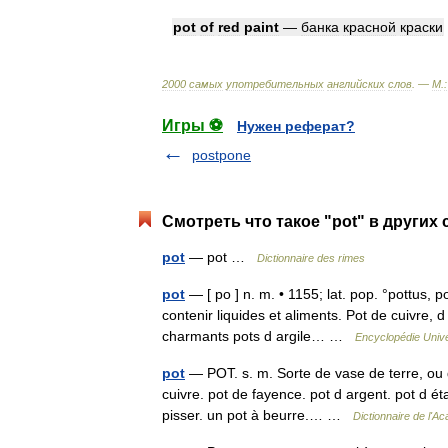
pot
of
red
paint
—
банка
красной
краски
2000
самых
употребительных
английских
слов
. —
М
.
:
Игры ⚽
Нужен реферат?
postpone
Смотреть что такое "pot" в других 
pot
— pot …
Dictionnaire des rimes
pot
— [ po ] n. m. • 1155; lat. pop. °pottus, 
contenir liquides et aliments. Pot de cuivre, 
charmants pots d argile… …
Encyclopédie Unive
pot
— POT. s. m. Sorte de vase de terre, ou d
cuivre. pot de fayence. pot d argent. pot d éta
pisser. un pot à beurre.… …
Dictionnaire de l'A