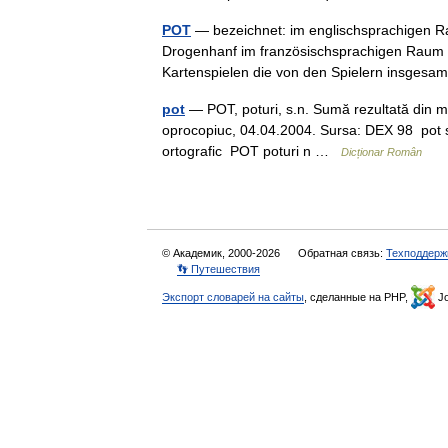
POT
— bezeichnet: im englischsprachigen R
Drogenhanf im französischsprachigen Raum 
Kartenspielen die von den Spielern insge
pot
— POT, poturi, s.n. Sumă rezultată din mize
oprocopiuc, 04.04.2004. Sursa: DEX 98 pot s. 
ortografic POT poturi n …
Dicționar Român
© Академик, 2000-2026
Обратная связь:
Техподдерж
👣 Путешествия
Экспорт словарей на сайты
, сделанные на PHP,
Jo