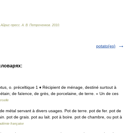
Айрис
-
пресс
.
А
.
В
.
Петроченков
.
2010
.
potato(es)
словарях:
potus, o. préceltique 1 ♦ Récipient de ménage, destiné surtout à
d étain; de faïence, de grès, de porcelaine, de terre. « Un de ces
rselle
e métal servant à divers usages. Pot de terre. pot de fer. pot de
in. pot de grais. pot au lait. pot à boire. pot de chambre, ou pot à
cadémie française